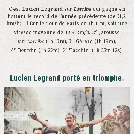
C’est
Lucien Legrand
sur
Larribe
qui gagne en
battant le record de l’année précédente (de 31,2
km/h). Il fait le Tour de Paris en 1h 11m, soit une
e
vitesse moyenne de 32,9 km/h. 2
Jarousse
e
sur
Larribe
(1h 13m), 3
Gérard (1h 19m),
e
e
4
Bourdin (1h 25m), 5
Tacchini (1h 25m 12s).
Lucien Legrand porté en triomphe.